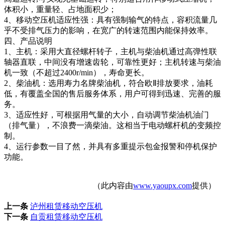
体积小，重量轻、占地面积少；
4、移动空压机适应性强：具有强制输气的特点，容积流量几
乎不受排气压力的影响，在宽广的转速范围内能保持效率。
四、产品说明
1、主机：采用大直径螺杆转子，主机与柴油机通过高弹性联
轴器直联，中间没有增速齿轮，可靠性更好；主机转速与柴油
机一致（不超过2400r/min），寿命更长。
2、柴油机：选用寿力名牌柴油机，符合欧Ⅱ排放要求，油耗
低，有覆盖全国的售后服务体系，用户可得到迅速、完善的服
务。
3、适应性好，可根据用气量的大小，自动调节柴油机油门
（排气量），不浪费一滴柴油。这相当于电动螺杆机的变频控
制。
4、运行参数一目了然，并具有多重提示包金报警和停机保护
功能。
（此内容由
www.yaoupx.com
提供）
上一条
泸州租赁移动空压机
下一条
自贡租赁移动空压机