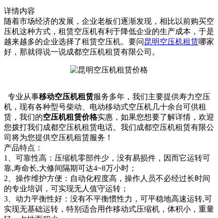
详情内容
随着市场经济的发展，企业老板们逐渐发现，相比以前购买空
压机这种方式，租赁空压机有利于降低企业的生产成本，于是
越来越多的企
业选择了租赁空压机。要问
昆明空压机租赁
哪家
好，那就得说一说成都空压机租赁有限公司。
专业从事
移动空压机租赁
服务多年，我们主要提供寿力空压
机，现有各种型号柴动、电动移动式空压机几十余台可供租
赁，我们的
空压机租赁价格
实惠，如果您想要了解详情，欢迎
您拨打我们成都空压机租赁电话。我们成都空压机租赁有限公
司将为您提供空压机租赁服务！
产品特点：
1、可靠性高：压缩机零部件少，没有易损件，因而它运转可
靠,寿命长,大修间隔期可达4~8万小时；
2、操作维护方便：自动化程度高，操作人员不必经过长时间
的专业培训，可实现无人值守运转；
3、动力平衡性好：没有不平衡惯性力，可平稳地高速运转,可
实现无基础运转，特别适合用作移动式压缩机，体积小，重量